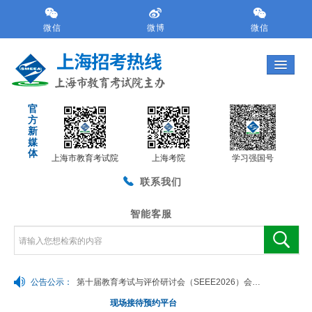
跳
转
微信
微博
微信
到
网
站
导
航
官
区
方
跳
新
转
媒
体
到
上海市教育考试院
上海考院
学习强国号
主
联系我们
要
内
容
智能客服
区
域
公告公示：
第十届教育考试与评价研讨会（SEEE2026）会议预通知
现场接待预约平台