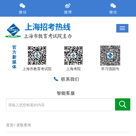
跳
转
微信
微博
微信
到
网
站
导
航
官
区
方
跳
新
转
媒
体
到
上海市教育考试院
上海考院
学习强国号
主
联系我们
要
内
容
智能客服
区
域
首页>
录取查询