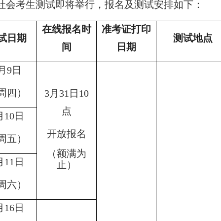
面向社会考生测试即将举行，报名及测试安排如下：
在线报名时
准考证打印
试日期
测试地点
间
日期
月9日
周四）
3月31日10
点
月10日
开放报名
周五）
（额满为
月11日
止）
周六）
月16日