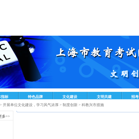
>
开展单位文化建设，学习风气浓厚
>
制度创新
>
科教兴市措施
更多>>