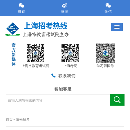
跳
转
微信
微博
微信
到
网
站
导
航
官
区
方
跳
新
转
媒
体
到
上海市教育考试院
上海考院
学习强国号
主
联系我们
要
内
容
智能客服
区
域
首页>
阳光招考