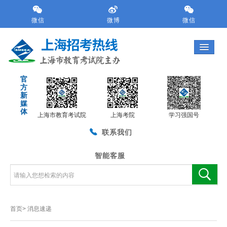
跳
转
微信
微博
微信
到
网
站
导
航
官
区
方
跳
新
转
媒
体
到
上海市教育考试院
上海考院
学习强国号
主
联系我们
要
内
容
智能客服
区
域
首页>
消息速递