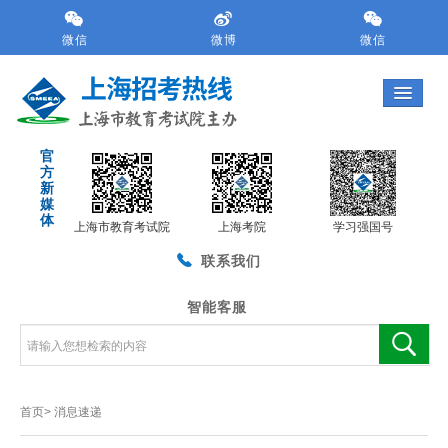
跳
转
微信
微博
微信
到
网
站
导
航
官
区
方
跳
新
转
媒
体
到
上海市教育考试院
上海考院
学习强国号
主
联系我们
要
内
容
智能客服
区
域
首页>
消息速递