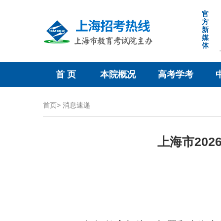
跳
官
转
方
新
到
媒
网
体
站
导
首 页
本院概况
高考学考
航
区
跳
首页>
消息速递
转
到
上海市20
主
要
内
容
区
域