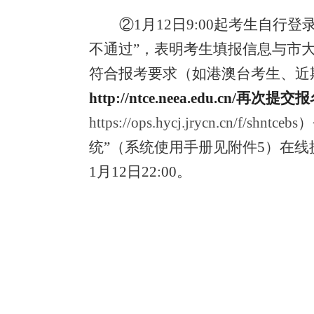
②
1
月
12
日
9:00起考生自行登
不通过”，表明考生
填报信息与市
符合报考要求（如港澳台考生
、
近
http://ntce.neea.edu.c
https://ops.hycj.jrycn.cn/f/shntcebs
）
统”（系统使用手册见附件5）在
1
月
1
2
日
22:00。