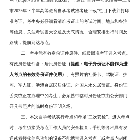
网（https://www.shmeea.edu.cn/），通过
“
首页
—
考试报名
—
上海
市
2025年
下半年高等教育自学考试准考证下载
”栏目下载并打印
准考证。考生务必仔细看清准考证上的考试时间、地点和备注
等信息，关注考试当天交通及天气情况，合理安排出行时间及
路线，提前到达考点。
二、
考生凭有效身份证件原件、纸质版准考证进入考点。
有效身份证件含：居民身份证
（提醒：电子身份证不能作为进
入考点的有效身份证件使用）
、有照片的社保卡、驾驶证、护
照、军人证、港澳台居民居住证、外国人永久居留证。身份证
丢失或正在办理中的考生，必须携带临时身份证或由公安部门
开具带照片的临时身份证明入场。
三、本次自学考试
实行
考点和考场
“二次安检”。进入考点
时，考生须接受考点工作人员的安全检查，手机等各种具有发
送或者接收信息功能的设备不能携带进入考点（或考点内封闭