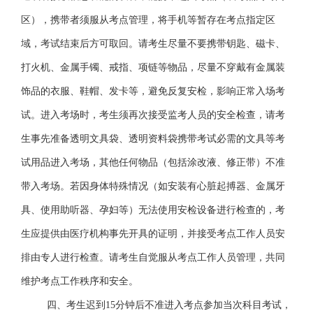
区），携带者须服从考点管理，将手机等暂存在考点指定区
域，考试结束后方可取回。请考生尽量不要携带钥匙、磁卡、
打火机、金属手镯、戒指、项链等物品，尽量不穿戴有金属装
饰品的衣服、鞋帽、发卡等，避免反复安检，影响正常入场考
试。进入考场时，考生须再次接受监考人员的安全检查，请考
生事先准备透明文具袋、透明资料袋携带考试必需的文具等考
试用品进入考场，其他任何物品（包括涂改液、修正带）不准
带入考场。若因身体特殊情况（如安装有心脏起搏器、金属牙
具、使用助听器、孕妇等）无法使用安检设备进行检查的，考
生应提供由医疗机构事先开具的证明，并接受考点工作人员安
排由专人进行检查。请
考生
自觉服从
考点工作人员管理，
共同
维护
考点
工作秩序
和安全
。
四、考生迟到
15分钟后不准进入考点参加当次科目考试，