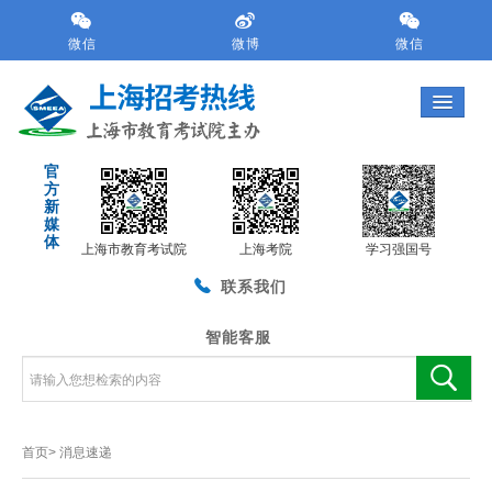
跳
转
微信
微博
微信
到
网
站
导
航
官
区
方
跳
新
转
媒
体
到
上海市教育考试院
上海考院
学习强国号
主
联系我们
要
内
容
智能客服
区
域
首页>
消息速递