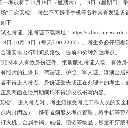
统一考试
将于
10
月
18
日（星期六）、
19
日（星期日）
考场
“
二次安检
”，考生不可携带手机等各种具有发送或
醒如下：
考试准考证。准考证下载网址：
http
s
://czbm.shmeea.edu.
月
1
8日-
10
月
19日（每天
7
:00-2
2
:00）。考生务必仔细
合理安排出行时间及路线，提前60分钟到达考点。
日须持本人有效身份证件、纸质版准考证入场。有效身
、有照片的社保卡、驾驶证、护照、军人证、港澳台居
备者不得进入考点。身份证丢失或正在办理中的考生，
》正反两面在使用期间均不得涂改或书写内容。
次安检”。进入考点时，考生须接受考点工作人员的安
考点内封闭区），携带者须服从考点管理，将手机等暂
、打火机，金属手镯、戒指、项链等物品，尽量不穿戴