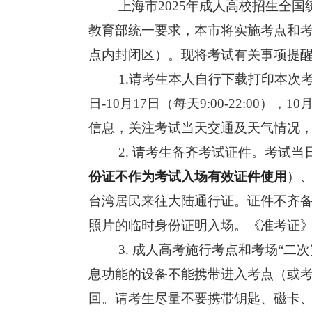
上海市
2025年成人高校招生全国
教育部统一要求，本市将实施考点
和
点内封闭区）。现将考试有关事项提
1.请考生本人自行下载打印本次
日
-
10
月
1
7日（每天9:00-2
2
:00），
10
信息，关注考试当天交通及天气情况，
2
.
请考生备齐考试证件。考试当
份证不作为考试入场有效证件使用
）
台湾居民来往大陆通行证。证件不齐
照片的临时身份证明入场。《准考证
3
.
成人高考施行考点和考场
“二
息功能的设备不能携带进入考点（或
回。请考生尽量不要携带钥匙、磁卡