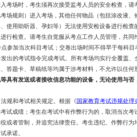
进入考场时，考生
须再次接受监考人员的安全检查，
请
见考场规则）进入考场，其他任何物品（包括涂改液、
具、使用助听器、孕妇等）无法使用安检设备进行检查
人进行检查。请
考生
自觉服从
考点工作人员管理，
共同
入考点参加当次科目考试；交卷出场时间不得早于每科目
一发出的考试指令完成考试。所有考场均实行全覆盖、
题、答题卡、草稿纸等均属于涉考材料，不允许以任何
机等具有发送或者接收信息功能的设备，无论使用与否
、法规和考试相关规定。根据《
国家教育考试违规处理
的考试成绩；考生在考试中有作弊行为的，取消当次考
拘役或者管制，并追究法律责任。考生违纪、作弊行为
考试承诺。