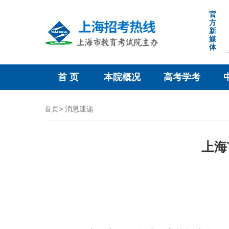
跳
官
转
方
新
到
媒
网
体
站
导
首 页
本院概况
高考学考
航
区
跳
首页>
消息速递
转
到
上海
主
要
内
容
区
域