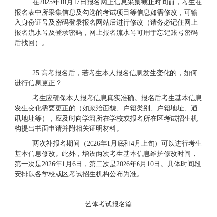
在
2025年10月17日
报名
网上信息采集
截止时间前，
考生在
报名表中所采集信息及勾选的考试项目等信息如需修改，可输
入身份证号及密码登录报名网站后进行修改
（请务必记住网上
报名流水号及登录密码，网上报名流水号可用于忘记账号密码
后找回
）
。
25.高考报名后，若考生本人报名信息发生变化的，如何
进行信息更正？
考生应确保本人报考信息真实准确。报名后考生基本信息
发生变化
需要更正
的（如政治面貌、户籍类别、户籍地址、通
讯地址等），应及时向学籍所在学校或
报名所在
区考试招生机
构提出书面申请并附相关证明材料。
两次补报名期间
（
2026年1月底和4月上旬）可以进行考生
基本信息修改。此外，增设两次考生基本信息维护修改时间，
第一次是2026
年
1月
6
日
，第二次是
2026年
6月
10
日。
具体时间段
安排以各学校或区考试招生机构公布为准。
艺体考试报名篇