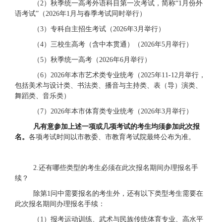
（
2）秋季
统一高考外语科目第一次考试，简称
“
1
月份
外
语考试
”
（
2026年1月
与春季考试
同时
举行
）
（
3）专科
自主招生考试（
2026年3月
举行）
（
4）三校生
高考（
含
中本贯通）
（
2026年5月
举行
）
（
5）秋季
统一高考（
2026年6月
举行）
（
6）2026年
本市艺术类专业统考
（
2025年11-12月
举行，
包括
美术与设计类、书法类、播音与主持类、表（导）演类、
舞蹈类、音乐类）
（
7）2026年
本市体育类专业统考
（
2026年3月
举行
）
凡有意参加上述一项或几项考试的考生均须参加此次报
名。
各项
考试
时间
以市教委、
市教育考试院
最终公布为准。
2.还有哪些类型的考生必须在此次报名期间办理报名手
续？
除第
1问中需要报名的考生外，还有以下类型考生需要在
此次报名期间办理报名手续：
（
1）报考运动训练、武术与民族传统体育专业、高水平