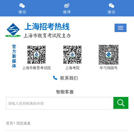
跳
转
微信
微博
微信
到
网
站
导
航
官
区
方
跳
新
转
媒
体
到
上海市教育考试院
上海考院
学习强国号
主
联系我们
要
内
容
智能客服
区
域
首页>
消息速递