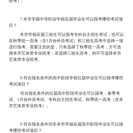
统考
）。
7.
本市学籍中等职业学校应届毕业生可以
报考哪些考试项
目？
本市学籍应届三校生可以报考专科自主招生考试，也可以
在秋季统一高考（含
1月份
外语考试
）和三校生高考中选择一项
进行报考。需要注意的是，只有选择了秋季统一高考，方可选
择本市艺体类专业统考；若选择三校生高考，则不可选择本市
艺体类专业统考
。
8.
符合报名条件的
高中
阶段学校往届
毕业生可以报考哪些
考试项目？
符合报名条件的往届高中阶段毕业生可以
报考
：春季考
试、
1月份
外语
考试
、
专科自主招生考试、秋季统一高考（含本
市艺体类
专业统考
）。
9.符合报名条件但非
本市学籍
应届
高中阶段毕业生可以报
考哪些考试项目？