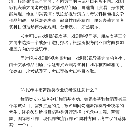
演、服装表演三个方向，不同方向的考试科目有所不同。戏剧
影视表演方向考试包括文学作品朗诵、自选曲目演唱、形体技
能展现、命题即兴表演；戏剧影视导演方向考试科目包括文学
作品朗诵、命题即兴表演、叙事性作品写作；服装表演方向考
试科目包括形体形象观测、台步展示、才艺展示。
考生可以在戏剧影视表演、戏剧影视导演、服装表演三个
方向中选择一个或多个进行报名，根据所报考的不同方向参加
相应方向的专业统考。
同时报考戏剧影视表演方向、戏剧影视导演方向的考生，
由于文学作品朗诵、命题即兴表演考试科目和考核内容相同，
仅参加一次考试即可，考试费按考试科目收取。
28.报考本市舞蹈类专业统考应注意什么？
舞蹈类专业统考包括舞蹈基本功、舞蹈表演和舞蹈即兴三
个考试科目。需要注意的是，报名期间勾选舞蹈类专业统考的
考生，还必须对所报舞蹈种类进行选择（包含中国舞、芭蕾
舞、国际标准舞、现代舞和流行舞
5个舞种方向，考生仅可选择
其中一个）。