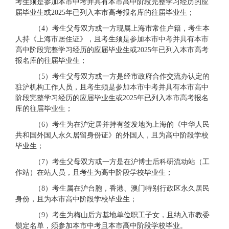
考生须是参加本市中考并具有本市高中阶段完整学习经历的应
届毕业生或2025年已列入本市高考报名库的往届毕业生；
（
4）考生父母双方或一方现属上海市常住户籍，考生本
人持《上海市居住证》，且考生须是参加本市中考并具有本市
高中阶段完整学习经历的应届毕业生或2025年已列入本市高考
报名库的往届毕业生；
（
5）考生父母双方或一方是经市政府合作交流办认定的
驻沪机构工作人员，且考生须是参加本市中考并具有本市高中
阶段完整学习经历的应届毕业生或2025年已列入本市高考报名
库的往届毕业生；
（
6）考生为在沪定居并持有签发地为上海的《中华人民
共和国外国人永久居留身份证》的外国人，且为高中阶段学校
毕业生；
（
7）考生父母双方或一方是在沪博士后科研流动站（工
作站）在站人员，且考生为高中阶段学校毕业生；
（
8）考生属在沪台胞，香港、澳门特别行政区永久居民
身份，且为本市高中阶段学校毕业生；
（
9）考生为梅山后方基地单位职工子女，且纳入市教委
锁定名单，须参加本市中考且本市高中阶段学校毕业。