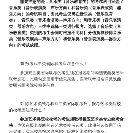
需要注意的是，音乐类（音乐教育类）的
考试科目涵盖了
音乐类（音乐表演类
—声乐方向）和音乐类（音乐表演类—器
乐方向）的
考试科目，因此考生仅需在
音乐类（音乐教育
类）、音乐类（音乐表演类
—声乐方向）和音乐类（音乐表演
类—器乐方向）三类中
选择一类进行报考。选择了
音乐类（音
乐教育类）类别的考生会同时根据不同科目分值折算获得音乐
类（音乐表演类
—声乐方向）和音乐类（音乐表演类—器乐方
向）的考试成绩。
30.报考戏曲类
省际
联考应注意什么？
参加戏曲类
省际
联考的考生须在报名期间勾选戏曲类
省际
联考选项，此项勾选仅用于信息采集，实际联考报名详见戏曲
类联考组考院校相关信息。
31.除艺术类统考和戏曲类省际联考外，报考艺术类院校
的校考应注意什么？
参加艺术类院校校考的考生须取得相应艺术类专业统考合
格
，也须在报名期间勾选艺术类校考选项，此项勾选仅用于信
息采集，实际校考报名详见招生院校艺术类招生简章。