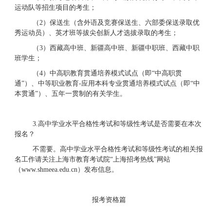
运动队等招生项目的考生；
（
2）保送生（含外语及竞赛保送生、六部委保送录取优
秀运动员）、英才班等拔尖创新人才选拔录取的考生；
（
3）西藏高中班、新疆高中班、新疆中职班、西藏中职
班学生；
（
4）中高职教育贯通培养模式试点（即“中高职贯
通”）、中等职业教育-应用本科专业贯通培养模式试点（即“中
本贯通”）、五年一贯制的有关学生。
3.高中
学业水平
合格性
考试
和
等级性考试
是否需要在
本次
报名
？
不需要。高中学业
水平
合格性
考试
和
等级性考试
的相关
报
名工作请
关注上海市教育考试院
“上海招考热线”网站
（www.shmeea.edu.cn）发布
信息
。
报考资格篇