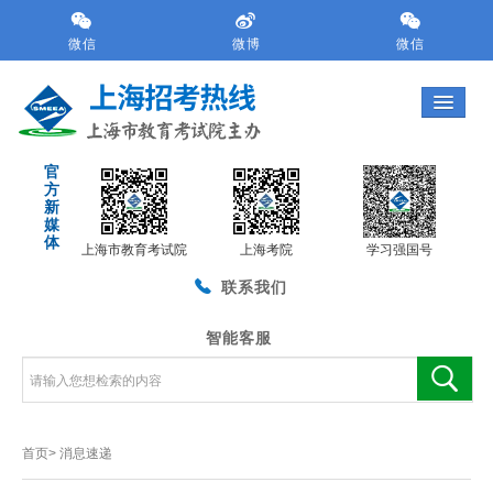
跳
转
微信
微博
微信
到
网
站
导
航
官
区
方
跳
新
转
媒
体
到
上海市教育考试院
上海考院
学习强国号
主
联系我们
要
内
容
智能客服
区
域
首页>
消息速递