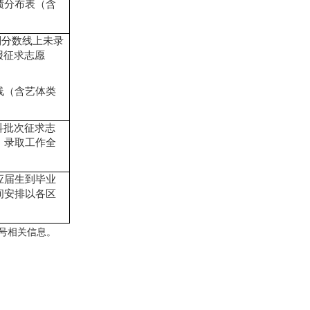
绩分布表（含
制分数线上未录
报征求志愿
线（含艺体类
科批次征求志
，录取工作全
应届生到毕业
间安排以各区
众号相关信息。