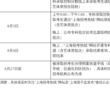
科录取控制分数线上未录取考生成
艺体类招生院校）
上午
9:00
—
下午
1
:00
，专科录取控
取考生通过
“
上海招考热线
”
网站填
（含艺体类批次）
8
月
3
日
晚上，公布专科批次征求志愿投档
批次）
晚上，
“
上海招考热线
”
网站开通专
8
月
4
日
愿（含艺体类批次）录取结果查询
部结束
被
录取的考生办理档案转递手续（
8
月
27
日前
学校，往届生到区招办），具体时
招考机构公布为准
微调整，具体请及时关注
“上海招考热线”网站及“上海国子监发布”微信公