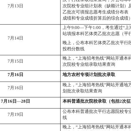
7
月
13
日
次院校专业组计划表（缺额计划）
乙批次可填报志愿考生成绩分布表
成绩和专业成绩折算后的综合成绩
上午
9:00
—
下午
1
:00
，考生通过
“
上
站填报本科艺体类乙批次志愿（平
7
月
14
日
晚上，公布本科艺体类乙批次平行
投档分数线
晚上，
“
上海招考热线
”
网站开通本
7
月
1
5
日
次院校专业组录取结果查询
7
月
1
6
日
地方农村专项计划批次录取
晚上，
“
上海招考热线
”
网站开通地
7
月
1
6
日
划批次录取结果查询
7
月
16
日
—
28
日
本科普通批次院校录取（包括
2
次征
公布本科普通批次平行志愿院校专
7
月
19
日
线
晚上，
“
上海招考热线
”
网站开通本