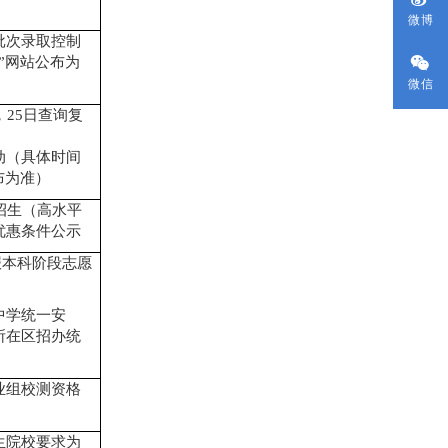
微博
批次录取控制
”
网站
公布为
微信
，
25
日查询复
动（
具体时间
布为准
）
招生（高水平
优惠条件公示
报本科阶段志愿
中学统一安
所在区招办统
业组
校测
资格
生院校要求为