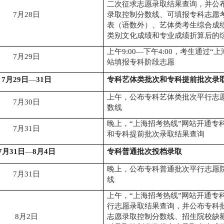
二次征求志愿录取结果查询，并公
7
月
28
日
录取控制分数线、可填报专科志愿
表（语数外）、艺体类考生综合成
类别文化成绩和专业成绩折算后的
上午
9:00
—
下午
4
:00
，考生通过
“
上
7
月
29
日
站填报专科阶段志愿
7
月
29
日
—
31
日
专科艺体
类
批次和专科提前批次录
上午，公布专科艺体类批次平行志
7
月
30
日
数线
晚上，
“
上海招考热线
”
网站开通专
7
月
31
日
和专科提前批次录取结果查询
7
月
31
日
—
8
月
4
日
专科普通批次投档录取
晚上，
公布专科普通批次平行志愿
7
月
31
日
线
上午，
“
上海招考热线
”
网站开通专
行志愿录取结果查询，并公布专科
8
月
2
日
志愿录取控制分数线、招生院校缺