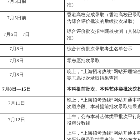
7
月
5
日前
准）
香港高校完成录取（香港高校已录
7
月
5
日前
含综合评价批次的后续批次录取）
综合评价批次招生院校校测
（具体
7
月
6
日
—
7
日
准）
7
月
8
日
综合评价批次录取考生名单公示
7
月
8
日
零志愿批次录取
晚上，
“
上海招考热线
”
网站开通综
7
月
8
日
零志愿批次录取结果查询
7
月
8
日
—
1
5
日
本科提前批次、本科艺体
类
批次院
晚上，
“
上海招考热线
”
网站开通本
7
月
11
日
次顺序段、本科提前批次录取结果
上午，公布本科艺体类甲批次平行
7
月
12
日
投档分数线
上午，
“
上海招考热线
”
网站开通本
次平行段录取结果查询，并公布本