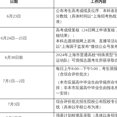
日期
工作内容
公布考生高考成绩及位序、本科各
6
月
23
日
分数线（具体时间以
“
上海
招考热线
准）
高考成绩复核（
24
日网上申请复核
核结果）；
6
月
24
日
—
25
日
本科志愿填报网上咨询、直播等活
以
“上海
国子监发布
”微信公众号发
202
4
年上海市普通高校
“
特殊类型
”
6
月
30
日前
运动队）可填报志愿考生所获录取
每日
上午
8:00
—
下午
5
:00
，
考生填
（含综合评价批次）
7
月
1
日—
2
日
（本市应届高中毕业生由学籍所在
排；非本市应届高中毕业生由报名
一安排）
综合评价批次招生院校公布院校专
7
月
3
日
线
（具体以学校公布为准）
强基计划校测及录取（具体以各招