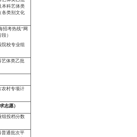
及本科艺体类
（各类别文化
）
海招考热线
”
网
行段）
段院校专业组
科艺体类乙批
方农村专项计
求志愿）
业组投档分数
科普通批次平