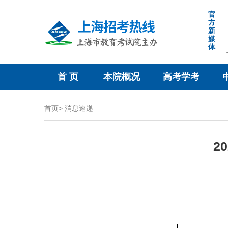
跳
官
转
方
新
到
媒
网
体
站
导
首 页
本院概况
高考学考
航
区
跳
首页>
消息速递
转
到
2
主
要
内
容
区
域