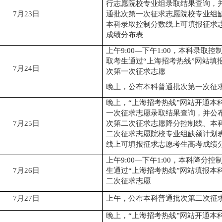
行志愿院校专业组录取结果查询，
7
月
23
日
通批次第一次征求志愿院校专业组
本科录取控制分数线上可填报征求
成绩分布表
上午
9:00
—
下午
1
:00
，本科录取控
取考生通过
“
上海招考热线
”
网站填
7
月
24
日
次第一次征求志愿
晚上，公布本科普通批次第一次征
晚上，
“
上海招考热线
”
网站开通本
一次征求志愿录取结果查询，并公
7
月
25
日
次第二次征求志愿降分控制线、本
二次征求志愿院校专业组缺额计划
线上可填报征求志愿考生高考成绩
上午
9:00
—
下午
1:00
，本科降分控
7
月
26
日
生通过
“
上海招考热线
”
网站填报本
二次征求志愿
7
月
27
日
上午，公布本科普通批次第二次征
晚上，
“
上海招考热线
”
网站开通本