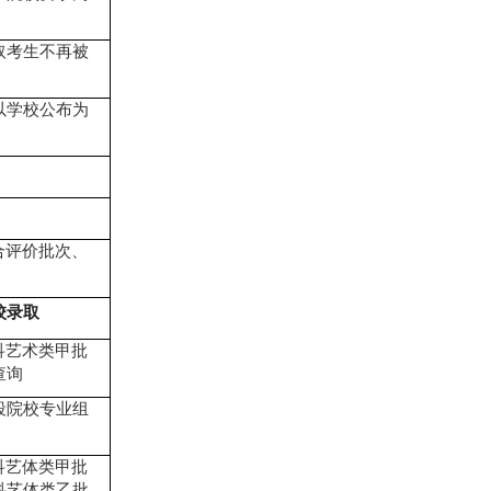
取考生不再被
以学校公布为
合评价批次、
校录取
科艺术类甲批
查询
段院校专业组
科艺体类甲批
科艺体类乙批