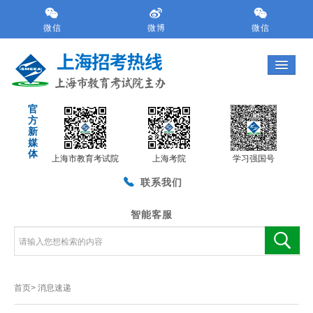
跳
转
微信
微博
微信
到
网
站
导
航
官
区
方
跳
新
转
媒
体
到
上海市教育考试院
上海考院
学习强国号
主
联系我们
要
内
容
智能客服
区
域
首页>
消息速递