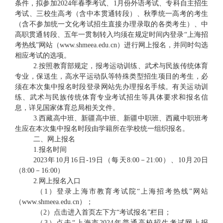
条件，拟参加2024年春季考试、1月份外语考试、专科自主招生
考试、三校生高考（含中本贯通转段）、秋季统一高考的考生
（含不参加统一文化考试招生直接办理录取的各类考生）、中
高职贯通转段、五年一贯制转入均须在规定时间内登录“上海招
考热线”网站（www.shmeea.edu.cn）进行网上报名，并同时勾选
相应考试的选项。
2.按照教育部规定，报考运动训练、武术与民族传统体育
专业，保送生，高水平运动队等特殊类型招生项目的考生，必
须在本次集中报名时段登录网站先办理报名手续。有关运动训
练、武术与民族传统体育专业考试招生等具体要求和报名信
息，详见国家体育总局相关文件。
3.西藏高中班、新疆高中班、新疆中职班、西藏中职班考
生应在本次集中报名时段由学籍所在学校统一组织报名。
二、网上报名
1.报名时间
2023年10月16日-19日（每天8:00－21:00）、10月20日
（8:00－16:00）
2.网上报名入口
（
1）登录上海市教育考试院“上海招考热线”网站
（www.shmeea.edu.cn）；
（
2）点击进入首页左下方“考试报名”栏目；
（
3）点击“上海市2024年普通高校招生考试网上报