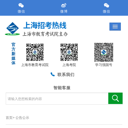
跳
转
微信
微博
微信
到
网
站
导
航
官
区
方
跳
新
转
媒
体
到
上海市教育考试院
上海考院
学习强国号
主
联系我们
要
内
容
智能客服
区
域
首页>
公告公示