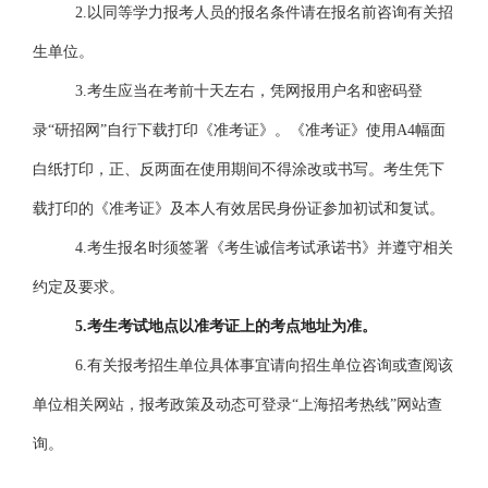
2
.以同等学力报考人员的报名条件请在报名前咨询有关招
生单位。
3
.考生应当在考前十天左右，凭网报用户名和密码登
录
“研招网”
自行下载打印《准考证》。《准考证》使用
A4幅面
白纸打印，正、反两面在使用期间不得涂改或书写。考生凭下
载打印的《准考证》及本人有效居民身份证参加初试和复试。
4
.考生报名时须签署《考生诚信考试承诺书》并遵守相关
约定及要求。
5
.考生考试地点以准考证上的考点地址为准。
6
.有关报考招生单位具体事宜请向招生单位咨询或查阅该
单位相关网站，报考政策及动态可登录
“
上海招考热线
”
网站查
询。