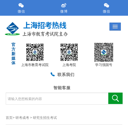
跳
转
微信
微博
微信
到
网
站
导
航
官
区
方
跳
新
转
媒
体
到
上海市教育考试院
上海考院
学习强国号
主
联系我们
要
内
容
智能客服
区
域
首页>
研考成考
>
研究生招生考试