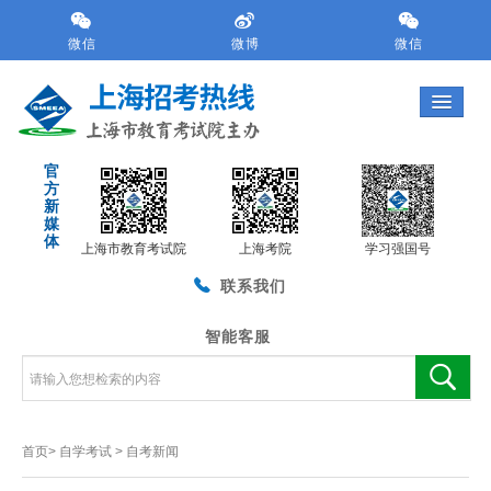
跳
转
微信
微博
微信
到
网
站
导
航
官
区
方
跳
新
转
媒
体
到
上海市教育考试院
上海考院
学习强国号
主
联系我们
要
内
容
智能客服
区
域
首页>
自学考试
>
自考新闻