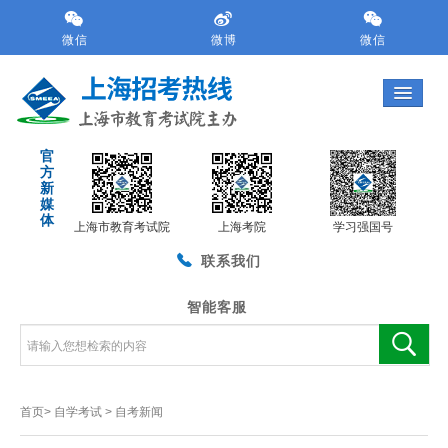
跳
转
微信
微博
微信
到
网
站
导
航
官
区
方
跳
新
转
媒
体
到
上海市教育考试院
上海考院
学习强国号
主
联系我们
要
内
容
智能客服
区
域
首页>
自学考试
>
自考新闻