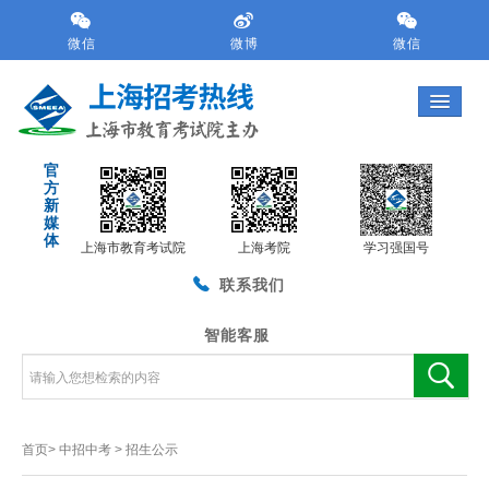
跳
转
微信
微博
微信
到
网
站
导
航
官
区
方
跳
新
转
媒
体
到
上海市教育考试院
上海考院
学习强国号
主
联系我们
要
内
容
智能客服
区
域
首页>
中招中考
>
招生公示