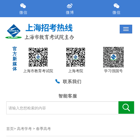
跳
转
微信
微博
微信
到
网
站
导
航
官
区
方
跳
新
转
媒
体
到
上海市教育考试院
上海考院
学习强国号
主
联系我们
要
内
容
智能客服
区
域
首页>
高考学考
>
春季高考