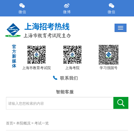
跳
转
微信
微博
微信
到
网
站
导
航
官
区
方
跳
新
转
媒
体
到
上海市教育考试院
上海考院
学习强国号
主
联系我们
要
内
容
智能客服
区
域
首页>
本院概况
>
考试一览