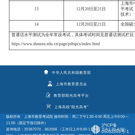
上海市
13
12月20日至21日
平考试
技术）
14
12月20日至21日
全国硕
普通话水平
测试为全年常设考试
，
具体考试时间见普通话测试栏目
:
https://www.shmeea.edu.cn/page/pthspcs/index.html
中华人民共和国教育部
上海市教育委员会
教育部阳光高考平台
上海高校“阳光高考”
版权所有 上海市教育考试院 接待时间：周二下午1:30-4:00 周五上午9:00—
11:00（国定节假日除外）
沪ICP备
咨询电话：35367070，962066 （工作日上午9:00-11:00，下午1:30-4:00）
05052055号-1