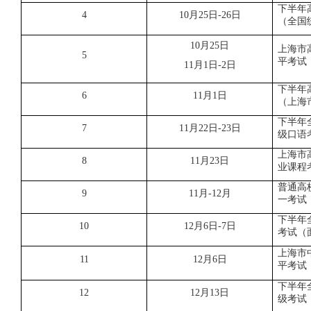
下半年
4
10月25日
-2
6日
（全国
1
0
月
25日
上海市
5
平考试
1
1
月
1日-2日
下半年
6
11月1日
（上海
下半年
7
1
1
月
22日-23日
级口语
上海市
8
11月23日
业课程
普通高
9
1
1
月
-
12
月
一考试
下半年
10
1
2
月
6日-7日
考试
（
上海市
11
12月6日
平考试
下半年
12
1
2
月
13日
级考试