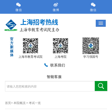
跳
转
微信
微博
微信
到
网
站
导
航
官
区
方
跳
新
转
媒
体
到
上海市教育考试院
上海考院
学习强国号
主
联系我们
要
内
容
智能客服
区
域
首页>
本院概况
>
考试一览