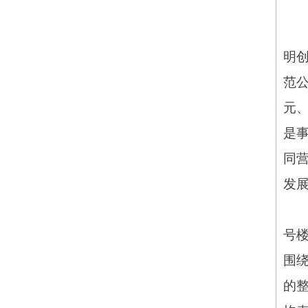
明
范
元
是
同
发
号
围
的