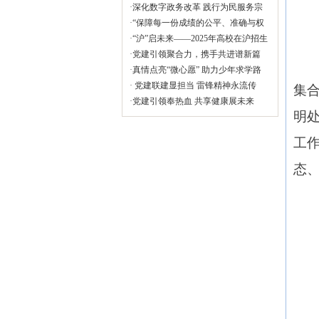
谊会会...
·
深化数字政务改革 践行为民服务宗
旨 ——...
·
“保障每一份成绩的公平、准确与权
威”—...
·
“沪”启未来——2025年高校在沪招生
咨询...
·
党建引领聚合力，携手共进谱新篇
——我院...
·
真情点亮“微心愿” 助力少年求学路
——...
·
党建联建显担当 雷锋精神永流传
集
——我...
·
党建引领奉热血 共享健康展未来
明
——我院...
工
态