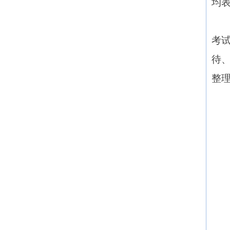
均
考
待
整