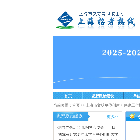
首页
思想政治建设
单
当前位置：
首页
>>
上海市文明单位创建
>
创建工作
思想政治建设
更多>>
·
追寻赤色足印 叩问初心使命——我
院召开...
·
我院召开党委理论学习中心组扩大学