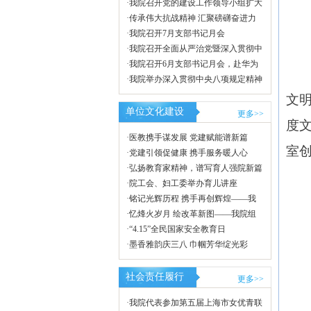
习会，...
·
我院召开党的建设工作领导小组扩大
会议...
·
传承伟大抗战精神 汇聚磅礴奋进力
量——...
·
我院召开7月支部书记月会
·
我院召开全面从严治党暨深入贯彻中
央八项...
·
我院召开6月支部书记月会，赴华为
练秋湖...
·
我院举办深入贯彻中央八项规定精神
学习教...
文明
单位文化建设
更多>>
度
·
医教携手谋发展 党建赋能谱新篇
室
——我院...
·
党建引领促健康 携手服务暖人心
——我院...
·
弘扬教育家精神，谱写育人强院新篇
章——...
·
院工会、妇工委举办育儿讲座
·
铭记光辉历程 携手再创辉煌——我
院召开...
·
忆烽火岁月 绘改革新图——我院组
织开展...
·
“4.15”全民国家安全教育日
·
墨香雅韵庆三八 巾帼芳华绽光彩
——院工...
社会责任履行
更多>>
·
我院代表参加第五届上海市女优青联